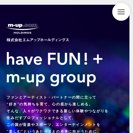
toggle
naviga
株式会社エムアップホールディン
have FUN!+ m-
ファンとアーティスト・パートナーの間に立って
“好き”の気持ちを育て、心の底から楽しめる。
そんな、人々がワクワクできる新しい体験やつながりを
生みだすプロフェッショナルとして、
この国が音楽やスポーツ、エンターテインメントを
“楽しむ”というあたりまえの未来に向かうために。