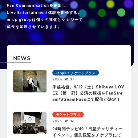
Fan Communicationを創出し、
Live Entertainment体験を拡張する。
m-up groupは個々の進化とシナジーで
成長を加速させていきます。
NEWS
Fanplus チケットプラス
2026.08.07
手越祐也、9/12（土）Shibuya LOV
EZ【第一部】公演の模様をFanStre
am/StreamPassにて配信が決定！
チケットプラス
2026.08.06
24時間テレビ49「日産チャリティー
イベント」優先観覧をチケプラにて