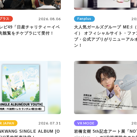
2026.08.06
20
プラス
Fanplus
テレビ49「日産チャリティーイベ
大人気ガールズグループ ME:I
先観覧をチケプラにて受付！
イ） オフィシャルサイト・ファ
ブ・公式アプリがリニューアル
ン！
2026.07.31
20
R JAPAN
VR MODE
NKWANG SINGLE ALBUM [O
岩橋玄樹 5th記念アート展「NOTh