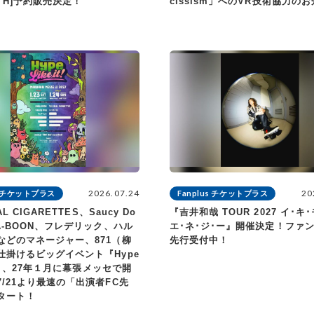
UTH]予約販売決定！
cissism」へのVR技術協力の
2026.07.24
20
us チケットプラス
Fanplus チケットプラス
AL CIGARETTES、Saucy Do
『吉井和哉 TOUR 2027 イ･キ･
A-BOON、フレデリック、ハル
エ･ネ･ジ･ー』開催決定！ファ
などのマネージャー、871（柳
先行受付中！
仕掛けるビッグイベント『Hype
it!』、27年１月に幕張メッセで開
/21より最速の「出演者FC先
タート！