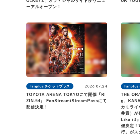
O1KEYZ」オフィシャルサイトがリニュ
UR YO
ーアルオープン！
2026.07.24
Fanplus チケットプラス
Fanpl
TOYOTA ARENA TOKYOにて開催『RI
THE OR
ZIN.54』 FanStream/StreamPassにて
g、KAN
配信決定！
カミライ
井貢）が
Like 
催決定！7
行」がス