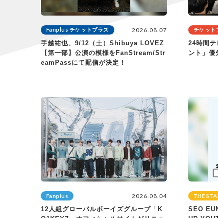
2026.08.07
Fanplus チケットプラス
チケット
手越祐也、9/12（土）Shibuya LOVEZ
24時間
【第一部】公演の模様をFanStream/Str
ント」優
eamPassにて配信が決定！
2026.08.04
Fanplus
THE STA
12人組グローバルボーイズグループ「K
SEO EU