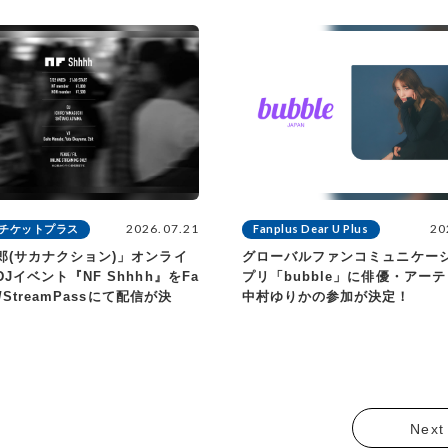
2026.07.21
20
us チケットプラス
Fanplus Dear U Plus
郎(サカナクション)」オンライ
グローバルファンコミュニケー
Jイベント『NF Shhhh』をFa
プリ「bubble」に俳優・アー
m/StreamPassにて配信が決
中村ゆりかの参加が決定！
Next