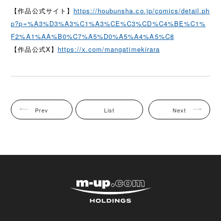
【作品公式サイト】
https://houbunsha.co.jp/comics/detail.ph
p?p=%A3%D3%A3%C1%A3%CE%C3%CD%C4%BE%C1%
F2%A1%AA%B0%C7%A5%D0%A5%A4%A5%C8
【作品公式X】
https://x.com/mangatimekirara
Prev
List
Next
株式会社エムアップホ