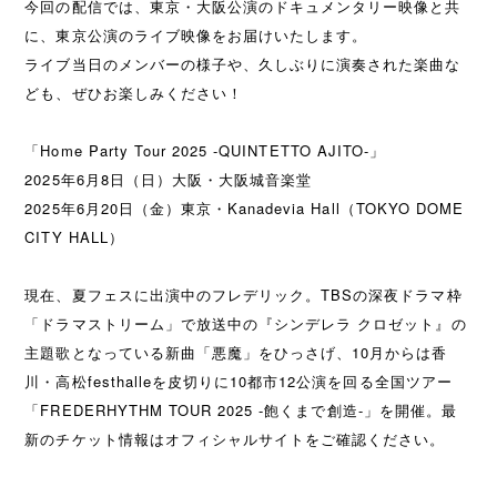
今回の配信では、東京・大阪公演のドキュメンタリー映像と共
に、東京公演のライブ映像をお届けいたします。
ライブ当日のメンバーの様子や、久しぶりに演奏された楽曲な
ども、ぜひお楽しみください！
「Home Party Tour 2025 -QUINTETTO AJITO-」
2025年6月8日（日）大阪・大阪城音楽堂
2025年6月20日（金）東京・Kanadevia Hall（TOKYO DOME
CITY HALL）
現在、夏フェスに出演中のフレデリック。TBSの深夜ドラマ枠
「ドラマストリーム」で放送中の『シンデレラ クロゼット』の
主題歌となっている新曲「悪魔」をひっさげ、10月からは香
川・高松festhalleを皮切りに10都市12公演を回る全国ツアー
「FREDERHYTHM TOUR 2025 -飽くまで創造-」を開催。最
新のチケット情報はオフィシャルサイトをご確認ください。