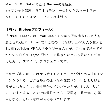
Mac OS X：SafariまたはChromeの最新版
※タブレット端末、ガラホ（テンキーの付いたスマートフォ
ン）、らくらくスマートフォンは非対応
【Pixel Ribbonプロフィール】
『Pixel Ribbon』は、YouTubeチャンネル登録者数125万人を
超える2人組YouTuber むくえなの「えなぴ」と60万人を超える
3人組YouTuber PKAの「ゆうぴーまん」が、これまで培ってき
た全てを自分ではない「誰か」に繋ぎたいという思いから始ま
ったガールズアイドルプロジェクトです。
グループ名には、これから始まるストーリーや誰かの人生の1シ
ーンをつくる「ピクセル」のような存在にメンバーひとりひと
りがなれるように。個性豊かなメンバーたちが、1つの「リボ
ン」でまとまることでその個性がさらに花開き、唯一無二な花
束となる。という意味が込められています。