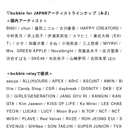
▽bubble for JAPANアーティストラインナップ（A-Z）
＜国内アーティスト＞
BNSI / chun / 藤田ニコル / 古川優香 / HAPPY CREATORS /
今村美月 / 井上苑子 / 伊瀬茉莉也 / カマたく / 兼近大樹（EXI
T）/ かす / 加藤夕夏 / きぬ / 小池美波 / 三上悠亜 / MIYAVI /
Mrs. GREEN APPLE / Novelbright / 斉藤真木子 / 佐月愛果 /
渋谷すばる / SKE48 / 矢吹奈子 / 山﨑夢羽 / 吉田朱里 ほか
＜bubble relayで提供＞
aespa / ALL(H)OURS / APEX / ARrC / ASC2NT / AWIN / Bi
lllie / Candy Shop / CSR / daybreak / DIGNITY / DKB / EX
O / GIRLS′GENERATION / JANG GYU RI / KANGIN / KAN
GTA / Kim Jaewon / KISS OF LIFE / Ko Minsi / LEE CHAE
YEON / LUCAS / LUCY / Moon Byul / N.TOP / NCT / NCT
WISH / PLAVE / Red Velvet / RIIZE / ROH JEONG EUI / S
EVENUS / SHINee / SON TAEJIN / SUPER JUNIOR / TVX