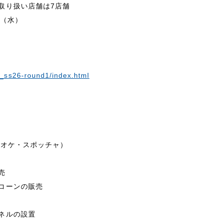
取り扱い店舗は7店舗
日（水）
）
3_ss26-round1/index.html
ラオケ・スポッチャ）
売
コーンの販売
ネルの設置