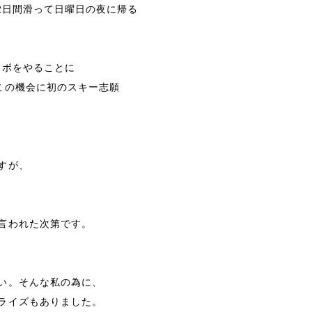
2日間滑って日曜日の夜に帰る
ノボをやることに
この機会に初のスキー志願
すが、
言われた次第です。
い。そんな私の為に、
ライズもありました。