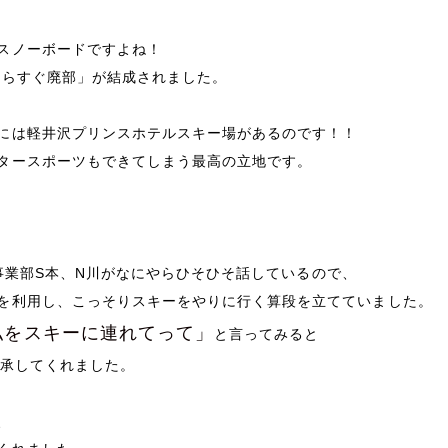
スノーボードですよね！
たらすぐ廃部」が結成されました。
には軽井沢プリンスホテルスキー場があるのです！！
タースポーツもできてしまう最高の立地です。
EC事業部S本、N川がなにやらひそひそ話しているので、
を利用し、こっそりスキーをやりに行く算段を立てていました。
私をスキーに連れてって」
と言ってみると
了承してくれました。
、