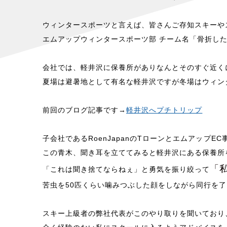
ウィンタースポーツと言えば、皆さんご存知スキーや
エムアップウィンタースポーツ部 チーム名「骨折し
会社では、軽井沢に保養所がありなんとそのすぐ近く
夏場は避暑地として有名な軽井沢ですが冬場はウィン
前回のブログ記事です→
軽井沢へプチトリップ
子会社であるRoenJapanのTローンとエムアップ
この青木、聞き耳を立ててみると軽井沢にある保養所
「
「これは聞き捨てならねぇ」と勇気を振り絞って
苦虫を50匹くらい噛みつぶした顔をしながら同行を
スキー上級者の弊社代表がこのやり取りを聞いており