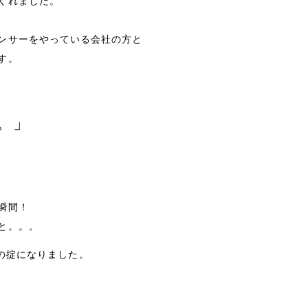
くれました。
ンサーをやっている会社の方と
す。
。」
瞬間！
と。。。
の掟になりました。