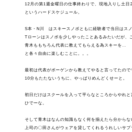
12月の第1週金曜日の仕事終わりで、現地入りし土日
というハードスケジュール。
S本・N川 はスキースノボともに経験者で当日はス
Tローンはスノボを少しやったことあるみたいだが、
青木ももちろん代表に教えてもらえる為スキーを…
と各々自由に楽しむことに。。。
最初は代表がボーゲンから教えてやると言ってたので
10分もたたないうちに、やっぱりめんどくせーと。
初日だけはスクールを入って平らなところからやれと
ひでーな。
そして青木はなんの知識もなく何を揃えたら分からな
上司の〇田さんがウェアを貸してくれるうれしいサプ